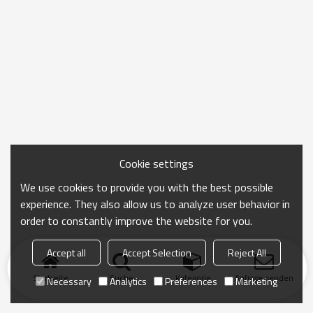
Cookie settings
We use cookies to provide you with the best possible
experience. They also allow us to analyze user behavior in
order to constantly improve the website for you.
Accept all
Accept Selection
Reject All
Startseite
Suche
Kategorie
Anfrage senden
Necessary
Analytics
Preferences
Marketing