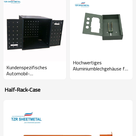
Hochwertiges
Kundenspezifisches
Aluminiumblechgehäuse für
Automobil-
die Fertigung von Blech für
Präzisionsbiegen, das
medizinische Geräte
Soem-Blech-
Half-Rack-Case
Stanzmaschine-kleine
Teileinschließung schneidet