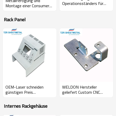
Metallfertigung und
Operationsständers für
Montage einer Consumer
Fertigungsmaschinen
Banking Komponente
Rack Panel
OEM-Laser schneiden
WELDON Hersteller
günstigen Preis
geliefert Custom CNC
Metallherstellung
Edelstahl Eisen Aluminium
Dienstleistungen
Metall Laserschneiden
Internes Rackgehäuse
benutzerdefinierte
Service Blechfertigung
Blechfertigung