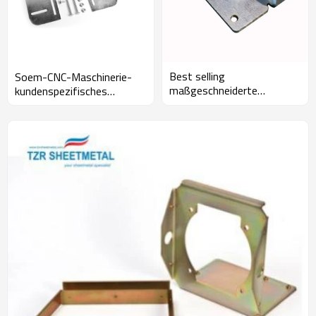
Best selling
Soem-CNC-Maschinerie-
maßgeschneiderte
kundenspezifisches
erweiterte galvanisierte
Metallherstellungs-
CNC-Drehmaschine
Blechgehäuse und -teile
Blechverarbeitung Produkt
Box Gehäuse