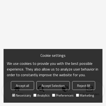
Cookie settings
We use cookies to provide you with the best possible
experience. They also allow us to analyze user behavior in
order to constantly improve the website for you.
Accept all
Accept Selection
Reject All
Startseite
Suche
Kategorie
Anfrage senden
Necessary
Analytics
Preferences
Marketing