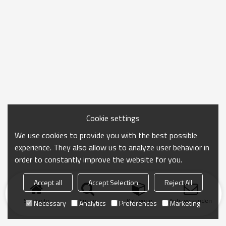
Cookie settings
We use cookies to provide you with the best possible
experience. They also allow us to analyze user behavior in
order to constantly improve the website for you.
Accept all
Accept Selection
Reject All
Startseite
Suche
Kategorie
Anfrage senden
Necessary
Analytics
Preferences
Marketing