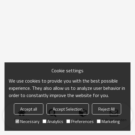
Cookie settings
We use cookies to provide you with the best possible
experience. They also allow us to analyze user behavior in
order to constantly improve the website for you.
Accept all
Accept Selection
Reject All
Startseite
Suche
Kategorie
Anfrage senden
Necessary
Analytics
Preferences
Marketing