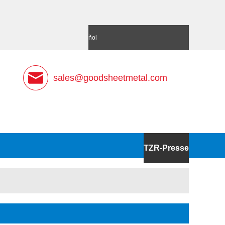
語
Deutsch
Español
sales@goodsheetmetal.com
TZR-Presse