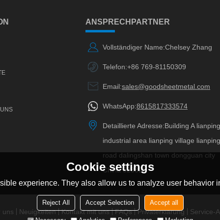
ON
ANSPRECHPARTNER
Vollständiger Name:
Chelsey Zhang
Telefon:
+86 769-81150309
TE
Email:
sales@goodsheetmetal.com
WhatsApp:
8615817333574
 UNS
Detaillierte Adresse:
Building A lianpin
industrial area lianping village lianpin
road dalingshan town dongguan city
Cookie settings
China 523820
ible experience. They also allow us to analyze user behavior in
Reject All
Accept Selection
Accept all
 uns
Neuigkeiten
Kontakt mit uns
FAQs
Privaterklärung
Service-Ar