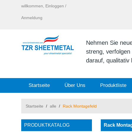
willkommen,
Einloggen
/
Anmeldung
Nehmen Sie neue I
streng, verfolge
darauf, qualitati
Startseite
Über Uns
Produktliste
Startseite
/
alle
/
Rack Montagefeld
PRODUKTKATALOG
Rack Montag