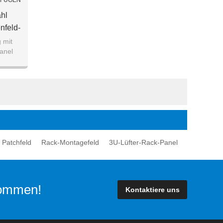
UFÜGEN
hl
nfeld-
d
 mit
anel
l-Racks
 Patchfeld
Rack-Montagefeld
3U-Lüfter-Rack-Panel
lkommen!
Kontaktiere uns