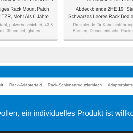
R WUNSCHLISTE HINZUFÜGEN
ZUR WUNSCHLISTE HINZ
iges Rack Mount Patch
Abdeckblende 2HE 19 "Sta
t TZR, Mehr Als 6 Jahre
Schwarzes Leeres Rack Bedie
Erfahrung
Füllfeld Rack-Montagefel
hl, pulverbeschichtet, 43,5
Rackblende für Kabeleinführung
it, 30 cm tief, glattes
Bürsten, Dieses einfache Rackp
Ausziehsystem.
nimmt 1 HE eines Standard-19-Zol
auf.
it
Rack-Adapterfeld
Rack-Schienenreduzierblech
Adapterplatte
llen, ein individuelles Produkt ist wil