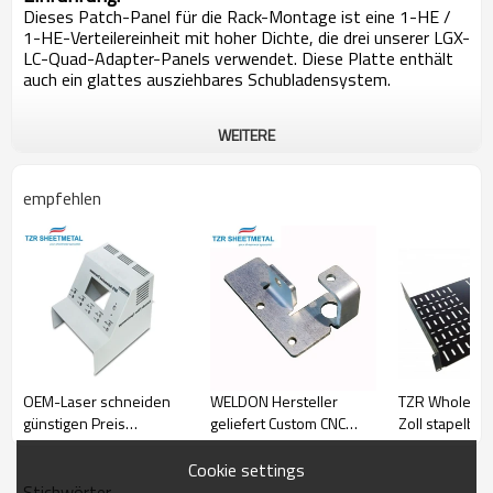
Dieses Patch-Panel für die Rack-Montage ist eine 1-HE /
1-HE-Verteilereinheit mit hoher Dichte, die drei unserer LGX-
LC-Quad-Adapter-Panels verwendet. Diese Platte enthält
auch ein glattes ausziehbares Schubladensystem.
WEITERE
empfehlen
OEM-Laser schneiden
WELDON Hersteller
TZR Wholesal
günstigen Preis
geliefert Custom CNC
Zoll stapelbar
Metallherstellung
Edelstahl Eisen
300mm tief
Dienstleistungen
Aluminium Metall
Cookie settings
benutzerdefinierte
Laserschneiden Service
Stichwörter