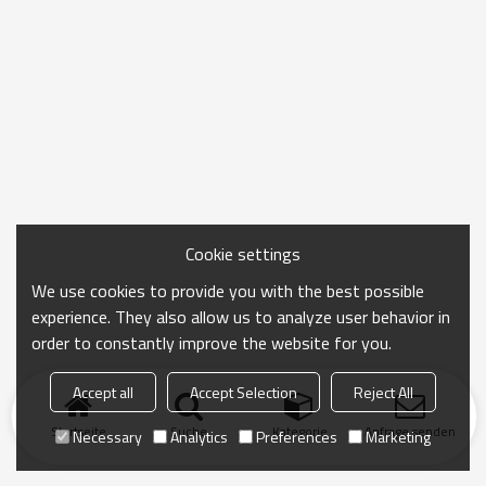
Cookie settings
We use cookies to provide you with the best possible
experience. They also allow us to analyze user behavior in
order to constantly improve the website for you.
Accept all
Accept Selection
Reject All
Startseite
Suche
Kategorie
Anfrage senden
Necessary
Analytics
Preferences
Marketing