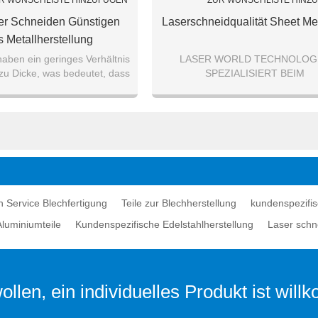
R WUNSCHLISTE HINZUFÜGEN
ZUR WUNSCHLISTE HINZ
r Schneiden Günstigen
Laserschneidqualität Sheet Met
s Metallherstellung
tungen Benutzerdefinierte
aben ein geringes Verhältnis
LASER WORLD TECHNOLOG
zu Dicke, was bedeutet, dass
SPEZIALISIERT BEIM
Blechfertigung
u transportieren und einfach
PRÄZISIONSLASERSCHNITT 
zu b
HERSTELLUNG VON METALLTE
AUS BLATT
 Service Blechfertigung
Teile zur Blechherstellung
kundenspezifis
luminiumteile
Kundenspezifische Edelstahlherstellung
Laser schn
llen, ein individuelles Produkt ist wil