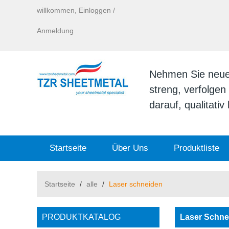
willkommen,
Einloggen
/
Anmeldung
Nehmen Sie neue I
streng, verfolge
darauf, qualitati
Startseite
Über Uns
Produktliste
Startseite
/
alle
/
Laser schneiden
PRODUKTKATALOG
Laser Schne