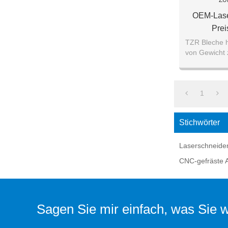
ZU
OEM-Lase
Prei
Dienstleis
TZR Bleche h
von Gewicht 
es einfach z
1
Stichwörter
Laserschneiden
CNC-gefräste A
Sagen Sie mir einfach, was Sie wo