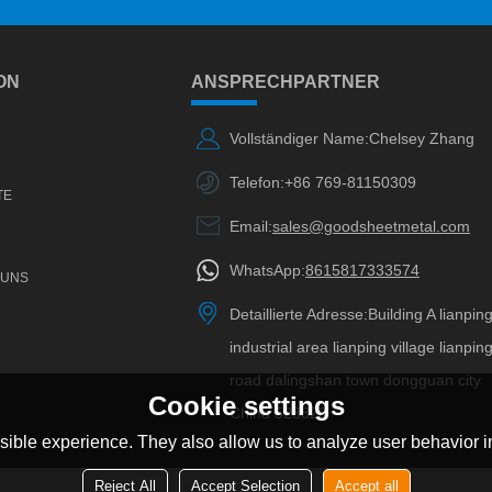
ON
ANSPRECHPARTNER
Vollständiger Name:
Chelsey Zhang
Telefon:
+86 769-81150309
TE
Email:
sales@goodsheetmetal.com
WhatsApp:
8615817333574
 UNS
Detaillierte Adresse:
Building A lianpin
industrial area lianping village lianpin
road dalingshan town dongguan city
Cookie settings
China 523820
ible experience. They also allow us to analyze user behavior in
Reject All
Accept Selection
Accept all