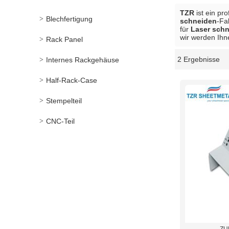
TZR
ist ein pr
Blechfertigung
schneiden
-Fa
für
Laser sch
wir werden Ihn
Rack Panel
2 Ergebnisse
Internes Rackgehäuse
Schaukasten
Half-Rack-Case
Stempelteil
CNC-Teil