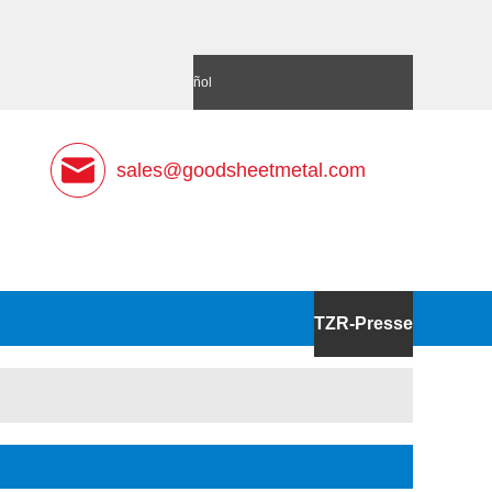
語
Deutsch
Español
sales@goodsheetmetal.com
TZR-Presse