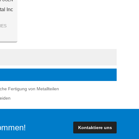
UFÜGEN
al Inc
IES
ZUR
ILEN
che Fertigung von Metallteilen
eiden
lkommen!
Kontaktiere uns