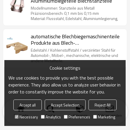
Aluminiumbiegeteile Blechstanzteile
Modellnummer: Stanzteile aus Metall
Präzisionsbereich: 0,1 mm bis 0,15 mm
Material: Flussstahl, Edelstahl, Aluminiumlegierung,
automatische Blechbiegemaschinenteile
Produkte aus Blech-
Präzisionsmetallstanzteilen
Edelstahl / Kohlenstoffstahl / verzinkter Stahl für
Automobil-, Möbel-, mechanische, elektrische und
andere Metallteile.
Cookie settings
We use cookies to provide you with the best possible
experience. They also allow us to analyze user behavior in
order to constantly improve the website for you.
Accept all
Accept Selection
Reject All
Startseite
Suche
Kategorie
Anfrage senden
Necessary
Analytics
Preferences
Marketing