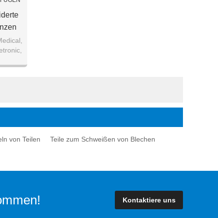
UFÜGEN
derte
anzen
edical,
tronic,
ln von Teilen
Teile zum Schweißen von Blechen
lkommen!
Kontaktiere uns