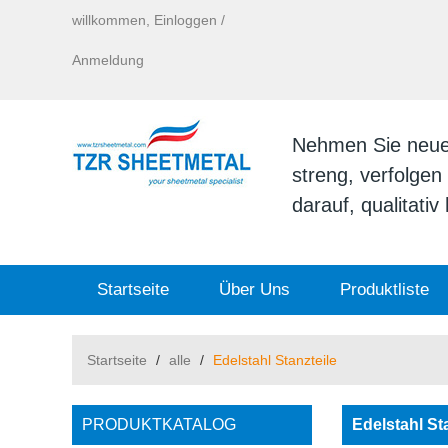
willkommen,
Einloggen
/
Anmeldung
Nehmen Sie neue I
streng, verfolge
darauf, qualitati
Startseite
Über Uns
Produktliste
Startseite
/
alle
/
Edelstahl Stanzteile
PRODUKTKATALOG
Edelstahl St