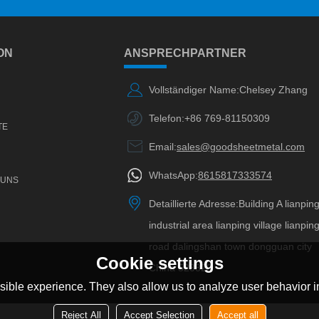
ON
ANSPRECHPARTNER
Vollständiger Name:
Chelsey Zhang
Telefon:
+86 769-81150309
TE
Email:
sales@goodsheetmetal.com
WhatsApp:
8615817333574
 UNS
Detaillierte Adresse:
Building A lianpin
industrial area lianping village lianpin
road dalingshan town dongguan city
Cookie settings
China 523820
ible experience. They also allow us to analyze user behavior in
Reject All
Accept Selection
Accept all