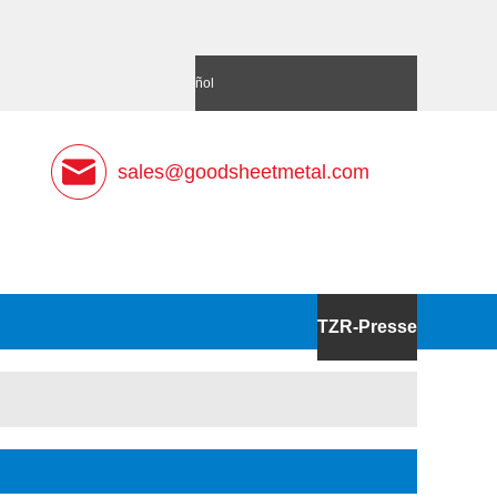
語
Deutsch
Español
sales@goodsheetmetal.com
TZR-Presse