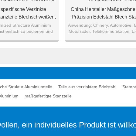
R WUNSCHLISTE HINZUFÜGEN
ZUR WUNSCHLISTE HINZ
pezifische Verzinkte
China Hersteller Maßgeschnei
tanzteile Blechschweißen,
Präzision Edelstahl Blech St
eitung Und Fertigung
Teile
ized Structure Aluminium
Anwendung: Chinery, Automotive, M
ist einfach zu bedienen und
Motorräder, Telekommunikation, Ele
on hoher Qualität entworfen
Möbel, etc.
werden.
che Struktur Aluminiumteile
Teile aus verzinktem Edelstahl
Stempe
 Aluminium
maßgefertigte Stanzteile
llen, ein individuelles Produkt ist wil