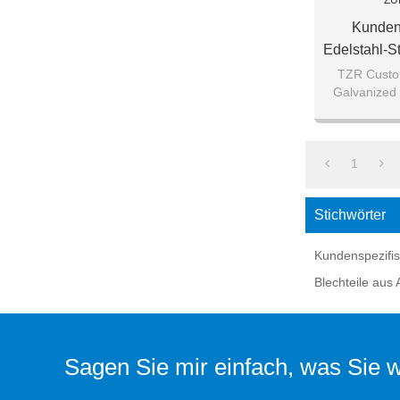
ZU
Kundens
Edelstahl-S
Verarb
TZR Custom
Galvanized 
kann auch v
1
Stichwörter
Kundenspezifis
Blechteile aus
Sagen Sie mir einfach, was Sie wo