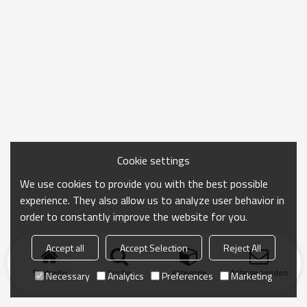
Cookie settings
We use cookies to provide you with the best possible
experience. They also allow us to analyze user behavior in
order to constantly improve the website for you.
Accept all
Accept Selection
Reject All
Startseite
Suche
Kategorie
Anfrage senden
Necessary
Analytics
Preferences
Marketing