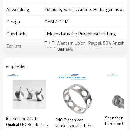
Anwendung
Zuhause, Schule, Armee, Herbergen usw.
Design
OEM / ODM
Oberfläche
Elektrostatische Pulverbeschichtung
T / T, Western Ubion, Paypal. 50% Anzahlun
Zahlung
50% Restzahlung vor dem Versand.
WEITERE
Probe
Musterauftrag annehmen
empfehlen
Arbeite mit uns
Erzeugt dauerhafte Produkte
Das gefertigte Metall kann hohen Drücken
standhalten, ohne zu brechen. In strukturellen
Projekten können sie die Betonbelastung
zufriedenstellend aufnehmen. Mit metallischen
Endprodukten sind sie starr und stark. Ein
wesentlicher Grund für diese Haltbarkeit ist ihre
Shenzhen So
Kundenspezifische
CNC-Fräsen von
Beständigkeit gegen korrosive Substanzen sowie
Percision CNC,
Qualität CNC Bearbeitung
kundenspezifischen
Feuchtigkeit und Hitze.
Edelstahl 304 