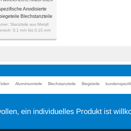
R WUNSCHLISTE HINZUFÜGEN
ezifische Anodisierte
iegeteile Blechstanzteile
er: Stanzteile aus Metall
ereich: 0,1 mm bis 0,15 mm
l: Flussstahl, Edelstahl,
uminiumlegierung,
eilen
Aluminiumteile
Blechstanzteile
Biegeteile
kundenspezifi
llen, ein individuelles Produkt ist wil