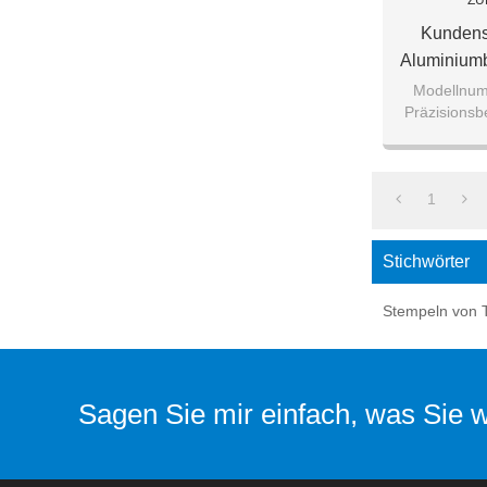
ZU
Kundensp
Aluminiumb
Modellnumm
Präzisionsb
Materia
Al
1
Stichwörter
Stempeln von T
Sagen Sie mir einfach, was Sie wo