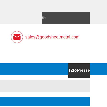
語
Deutsch
Español
sales@goodsheetmetal.com
TZR-Presse