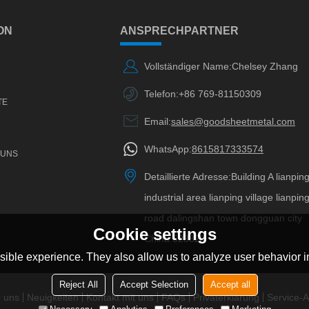
ON
ANSPRECHPARTNER
Vollständiger Name:
Chelsey Zhang
Telefon:
+86 769-81150309
TE
Email:
sales@goodsheetmetal.com
WhatsApp:
8615817333574
 UNS
Detaillierte Adresse:
Building A lianpin
industrial area lianping village lianpin
road dalingshan town dongguan city
Cookie settings
China 523820
ible experience. They also allow us to analyze user behavior in
Reject All
Accept Selection
Accept all
 uns
Neuigkeiten
Kontakt mit uns
FAQs
Privaterklärung
Service-Ar