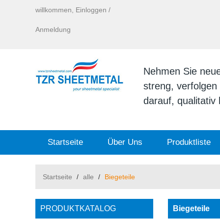
willkommen,
Einloggen
/
Anmeldung
Nehmen Sie neue I
streng, verfolge
darauf, qualitati
Startseite
Über Uns
Produktliste
Startseite
/
alle
/
Biegeteile
PRODUKTKATALOG
Biegeteile