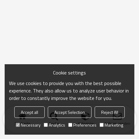
Cookie settings
We use cookies to provide you with the best possible
experience. They also allow us to analyze user behavior in
order to constantly improve the website for you.
Accept all
Accept Selection
Reject All
Startseite
Suche
Kategorie
Anfrage senden
Necessary
Analytics
Preferences
Marketing