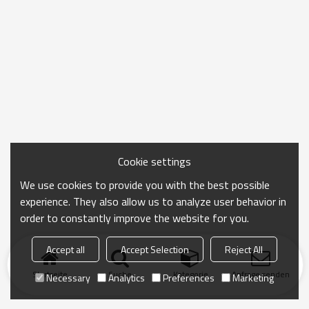
Cookie settings
We use cookies to provide you with the best possible
experience. They also allow us to analyze user behavior in
order to constantly improve the website for you.
Accept all
Accept Selection
Reject All
Startseite
Suche
Kategorie
Anfrage senden
Necessary
Analytics
Preferences
Marketing