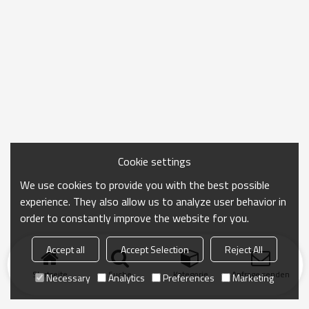
Cookie settings
We use cookies to provide you with the best possible
experience. They also allow us to analyze user behavior in
order to constantly improve the website for you.
Accept all
Accept Selection
Reject All
Startseite
Suche
Kategorie
Anfrage senden
Necessary
Analytics
Preferences
Marketing