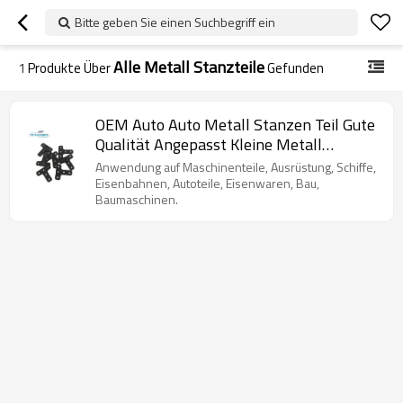
Bitte geben Sie einen Suchbegriff ein
Alle Metall Stanzteile
1
Produkte Über
Gefunden
OEM Auto Auto Metall Stanzen Teil Gute
Qualität Angepasst Kleine Metall
Stanzen Teile
Anwendung auf Maschinenteile, Ausrüstung, Schiffe,
Eisenbahnen, Autoteile, Eisenwaren, Bau,
Baumaschinen.