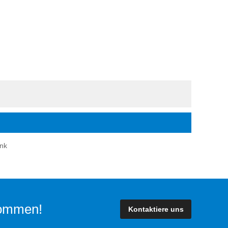
nk
lkommen!
Kontaktiere uns