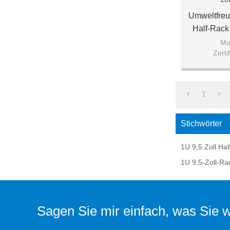
ZU
Umweltfreu
Half-Rac
Mo
Zert
Verpackung 
perlenw
1
Stichwörter
1U 9,5 Zoll Ha
1U 9,5-Zoll-Ra
Sagen Sie mir einfach, was Sie wo