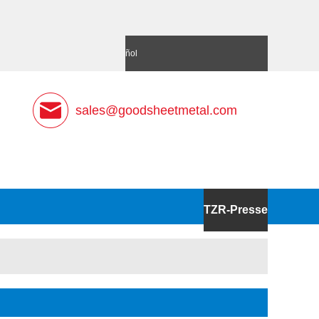
語
Deutsch
Español
sales@goodsheetmetal.com
TZR-Presse