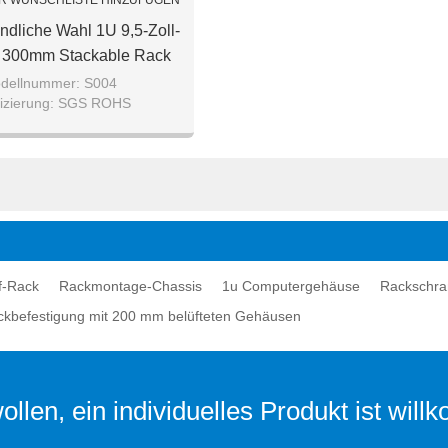
R WUNSCHLISTE HINZUFÜGEN
ndliche Wahl 1U 9,5-Zoll-
k 300mm Stackable Rack
Cabinet
dellnummer: S004
ifizierung: SGS ROHS
Details: luftblasenbeutel /
olle mit umkarton paket.
lf-Rack
Rackmontage-Chassis
1u Computergehäuse
Rackschra
ckbefestigung mit 200 mm belüfteten Gehäusen
llen, ein individuelles Produkt ist wil