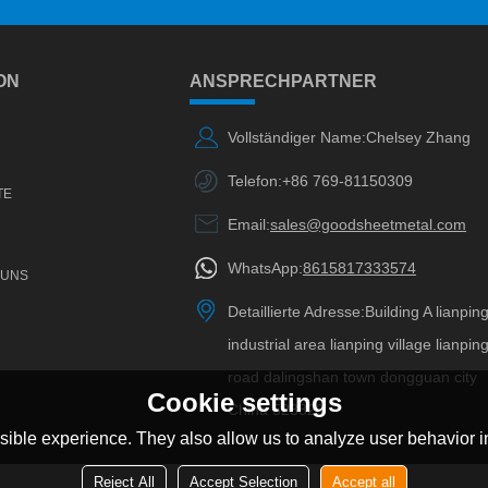
ON
ANSPRECHPARTNER
Vollständiger Name:
Chelsey Zhang
Telefon:
+86 769-81150309
TE
Email:
sales@goodsheetmetal.com
WhatsApp:
8615817333574
 UNS
Detaillierte Adresse:
Building A lianpin
industrial area lianping village lianpin
road dalingshan town dongguan city
Cookie settings
China 523820
ible experience. They also allow us to analyze user behavior in
Reject All
Accept Selection
Accept all