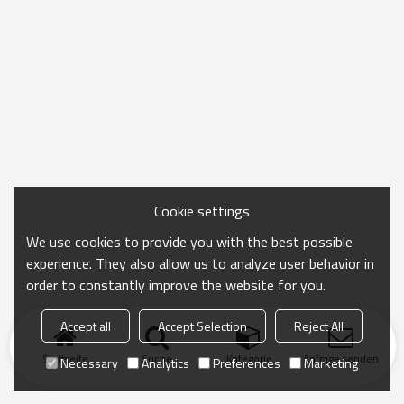
Cookie settings
We use cookies to provide you with the best possible
experience. They also allow us to analyze user behavior in
order to constantly improve the website for you.
Accept all
Accept Selection
Reject All
Startseite
Suche
Kategorie
Anfrage senden
Necessary
Analytics
Preferences
Marketing