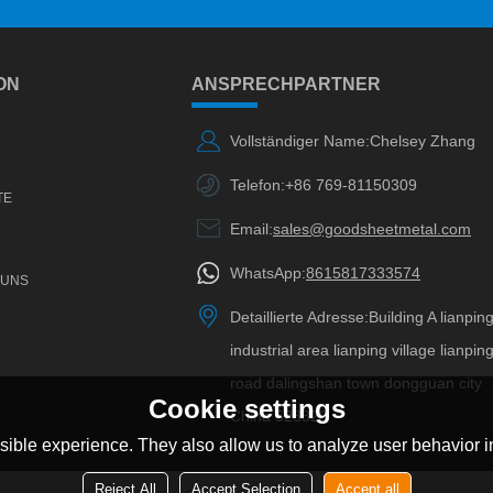
ON
ANSPRECHPARTNER
Vollständiger Name:
Chelsey Zhang
Telefon:
+86 769-81150309
TE
Email:
sales@goodsheetmetal.com
WhatsApp:
8615817333574
 UNS
Detaillierte Adresse:
Building A lianpin
industrial area lianping village lianpin
road dalingshan town dongguan city
Cookie settings
China 523820
ible experience. They also allow us to analyze user behavior in
Reject All
Accept Selection
Accept all