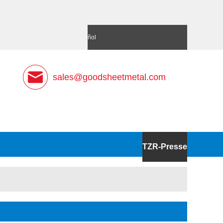
語
Deutsch
Español
sales@goodsheetmetal.com
TZR-Presse