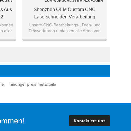
UFÜGEN
ZUR WUNSCHLISTE HINZUFÜGEN
s Aus
Shenzhen OEM Custom CNC
12
Laserschneiden Verarbeitung
AL5052.6061 / Stahl / SPCC /
 können
Unsere CNC-Bearbeitungs-, Dreh- und
n aller
Fräsverfahren umfassen alle Arten von
Messing Metallteile
ten.
Drehen, Bohren, Räumen und mehr.
le
niedriger preis metallteile
lkommen!
Kontaktiere uns