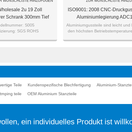
R WUNSCHLISTE HINZUFÜGEN
ZUR WUNSCHLISTE HINZ
holesale 2u 19 Zoll
ISO9001: 2008 CNC-Druckgus
rer Schrank 300mm Tief
Aluminiumlegierung ADC
dellnummer: S005
Aluminiumgussteile sind leicht und
ifizierung: SGS ROHS
den höchsten Betriebstemperature
Details: luftblasenbeutel /
Druckgusslegierungen standhal
olle mit umkarton paket.
wertige Teile
Kundenspezifische Blechfertigung
Aluminium-Stanztei
tmping teile
OEM Aluminium Stanzteile
llen, ein individuelles Produkt ist wil