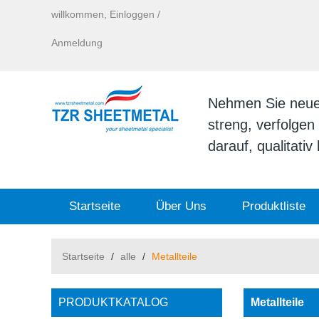
willkommen,
Einloggen
/
Anmeldung
Nehmen Sie neue I
streng, verfolge
darauf, qualitati
Startseite
Über Uns
Produktliste
Startseite
/
alle
/
Metallteile
PRODUKTKATALOG
Metallteile