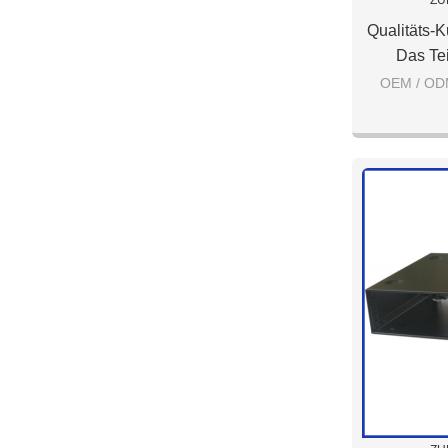
ZU
Qualitäts-
Das Te
Oberf
OEM / ODM
Niedrigem P
Oberfläc
M