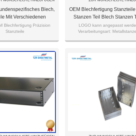
R WUNSCHLISTE HINZUFÜGEN
ZUR WUNSCHLISTE HINZ
Kundenspezifisches Blech,
OEM Blechfertigung Stanzteile
ile Mit Verschiedenen
Stanzen Teil Blech Stanzen T
lächenbehandlung Zu
 Blechfertigung Präzision
LOGO kann angepasst werde
Stanzteile
Verarbeitungsart: Metallstanz
reis Stempelt, Hergestellt
henbehandlung: polnisch
Biegeteile, Metallstanzen, Ziehte
In China
aterial: Edelstahl
Metallstanzen.