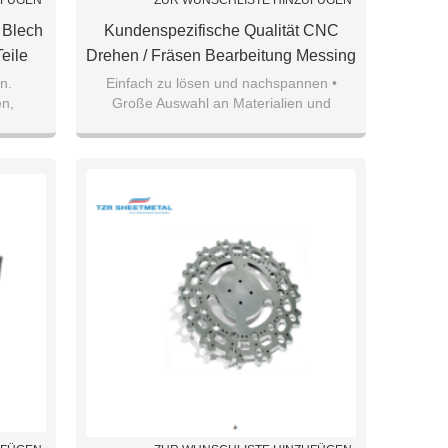
UFÜGEN
ZUR WUNSCHLISTE HINZUFÜGEN
 Blech
Kundenspezifische Qualität CNC
eile
Drehen / Fräsen Bearbeitung Messing
/ Kupfer Metallteile Hersteller
n.
Einfach zu lösen und nachspannen •
en,
Große Auswahl an Materialien und
ile,
Konfigurationen.
Material: H-59, H-61, H-68, H-80 H-90