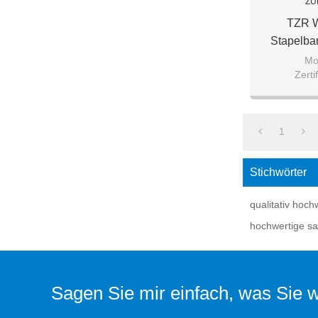
ZU
TZR W
Stapelba
Mo
Zert
Verpackung 
perlenw
1
Stichwörter
qualitativ hoch
hochwertige sa
Sagen Sie mir einfach, was Sie wo