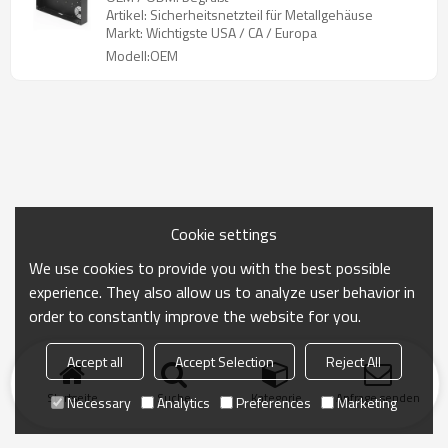
Artikel: Sicherheitsnetzteil für Metallgehäuse
Markt: Wichtigste USA / CA / Europa
Modell:OEM
Cookie settings
We use cookies to provide you with the best possible
experience. They also allow us to analyze user behavior in
order to constantly improve the website for you.
Accept all
Accept Selection
Reject All
Startseite
Suche
Kategorie
Anfrage senden
Necessary
Analytics
Preferences
Marketing