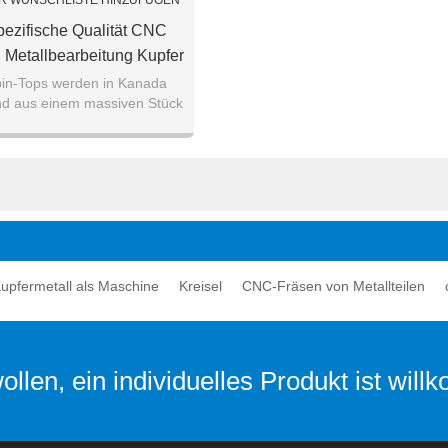
R WUNSCHLISTE HINZUFÜGEN
ezifische Qualität CNC
 Metallbearbeitung Kupfer
echbearbeitung Spielzeug
pin-Tops werden in Kanada
und aus einem massiven Stück
Hersteller
ür Präzision, Qualität und
Langlebigkeit CN
upfermetall als Maschine
Kreisel
CNC-Fräsen von Metallteilen
llen, ein individuelles Produkt ist wil