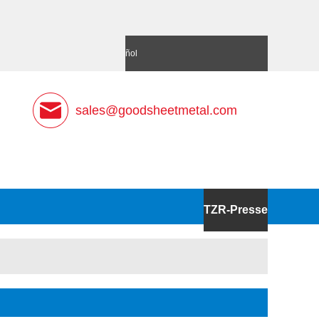
語
Deutsch
Español
sales@goodsheetmetal.com
TZR-Presse