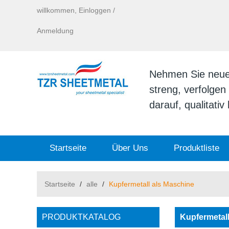
willkommen,
Einloggen
/
Anmeldung
Nehmen Sie neue I
streng, verfolge
darauf, qualitati
Startseite
Über Uns
Produktliste
Startseite
/
alle
/
Kupfermetall als Maschine
PRODUKTKATALOG
Kupfermetal