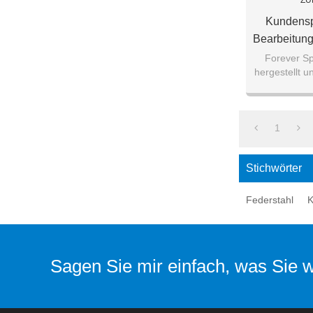
ZU
Kundensp
Bearbeitung
Kreisel Bl
Forever S
hergestellt 
Metall f
1
Stichwörter
Federstahl
K
Sagen Sie mir einfach, was Sie wo