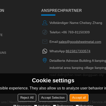
ON
ANSPRECHPARTNER
Vollständiger Name:
Chelsey Zhang
Telefon:
+86 769-81150309
TE
Email:
sales@goodsheetmetal.com
WhatsApp:
8615817333574
 UNS
Detaillierte Adresse:
Building A lianpin
industrial area lianping village lianpin
road dalingshan town dongguan city
Cookie settings
China 523820
ible experience. They also allow us to analyze user behavior in
Reject All
Accept Selection
Accept all
 uns
Neuigkeiten
Kontakt mit uns
FAQs
Privaterklärung
Service-Ar