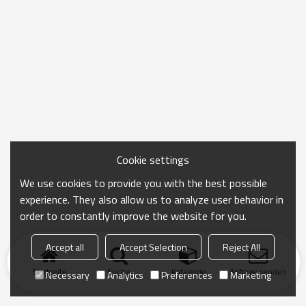
Cookie settings
We use cookies to provide you with the best possible
experience. They also allow us to analyze user behavior in
order to constantly improve the website for you.
Accept all
Accept Selection
Reject All
Startseite
Suche
Kategorie
Anfrage senden
Necessary
Analytics
Preferences
Marketing