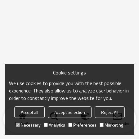
Cookie settings
We use cookies to provide you with the best possible
experience. They also allow us to analyze user behavior in
order to constantly improve the website for you.
Accept all
Accept Selection
Reject All
Startseite
Suche
Kategorie
Anfrage senden
Necessary
Analytics
Preferences
Marketing