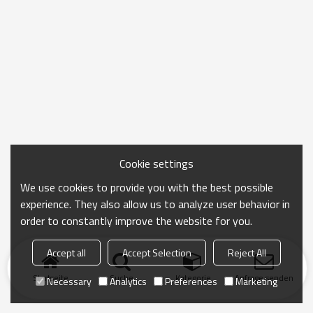
Cookie settings
We use cookies to provide you with the best possible
experience. They also allow us to analyze user behavior in
order to constantly improve the website for you.
Accept all
Accept Selection
Reject All
Startseite
Suche
Kategorie
Anfrage senden
Necessary
Analytics
Preferences
Marketing