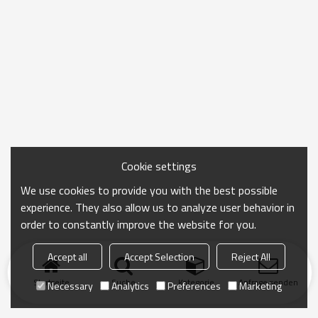
Cookie settings
We use cookies to provide you with the best possible
experience. They also allow us to analyze user behavior in
order to constantly improve the website for you.
Accept all
Accept Selection
Reject All
Startseite
Suche
Kategorie
Anfrage senden
Necessary
Analytics
Preferences
Marketing