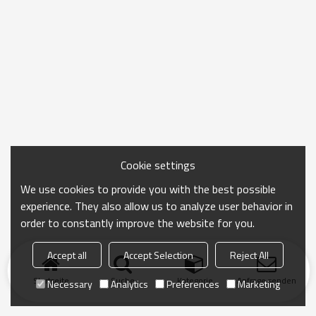
Cookie settings
We use cookies to provide you with the best possible
experience. They also allow us to analyze user behavior in
order to constantly improve the website for you.
Accept all
Accept Selection
Reject All
Startseite
Suche
Kategorie
Anfrage senden
Necessary
Analytics
Preferences
Marketing