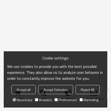
Cookie settings
We use cookies to provide you with the best possible
experience. They also allow us to analyze user behavior in
order to constantly improve the website for you.
Accept all
Accept Selection
Reject All
Startseite
Suche
Kategorie
Anfrage senden
Necessary
Analytics
Preferences
Marketing