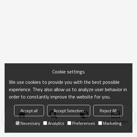
Cookie settings
We use cookies to provide you with the best possible
experience. They also allow us to analyze user behavior in
order to constantly improve the website for you.
Accept all
Accept Selection
Reject All
Startseite
Suche
Kategorie
Anfrage senden
Necessary
Analytics
Preferences
Marketing