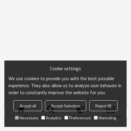
Cookie settings
We use cookies to provide you with the best possible
experience. They also allow us to analyze user behavior in
order to constantly improve the website for you.
Accept all
Accept Selection
Reject All
Startseite
Suche
Kategorie
Anfrage senden
Necessary
Analytics
Preferences
Marketing