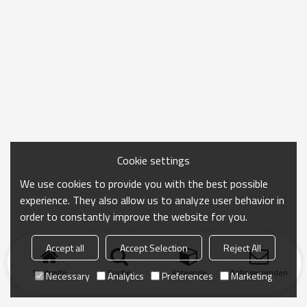
Cookie settings
We use cookies to provide you with the best possible
experience. They also allow us to analyze user behavior in
order to constantly improve the website for you.
Accept all
Accept Selection
Reject All
Startseite
Suche
Kategorie
Anfrage senden
Necessary
Analytics
Preferences
Marketing