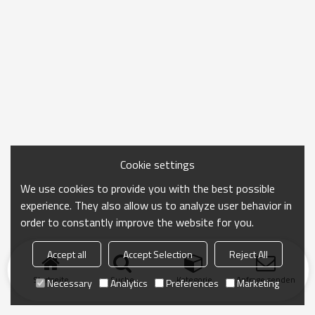
Cookie settings
We use cookies to provide you with the best possible
experience. They also allow us to analyze user behavior in
order to constantly improve the website for you.
Accept all
Accept Selection
Reject All
Startseite
Suche
Kategorie
Anfrage senden
Necessary
Analytics
Preferences
Marketing