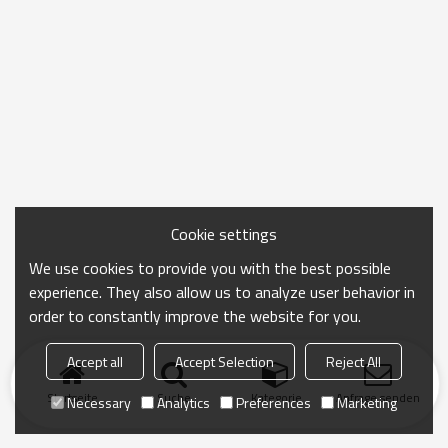
Cookie settings
We use cookies to provide you with the best possible
experience. They also allow us to analyze user behavior in
order to constantly improve the website for you.
Accept all
Accept Selection
Reject All
Startseite
Suche
Kategorie
Anfrage senden
Necessary
Analytics
Preferences
Marketing