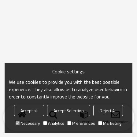
Cookie settings
We use cookies to provide you with the best possible
experience. They also allow us to analyze user behavior in
order to constantly improve the website for you.
Accept all
Accept Selection
Reject All
Startseite
Suche
Kategorie
Anfrage senden
Necessary
Analytics
Preferences
Marketing