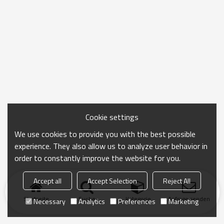
Cookie settings
We use cookies to provide you with the best possible
experience. They also allow us to analyze user behavior in
order to constantly improve the website for you.
Accept all
Accept Selection
Reject All
Startseite
Suche
Kategorie
Anfrage senden
Necessary
Analytics
Preferences
Marketing