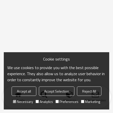
Cookie settings
We use cookies to provide you with the best possible
experience. They also allow us to analyze user behavior in
order to constantly improve the website for you.
Accept all
Accept Selection
Reject All
Startseite
Suche
Kategorie
Anfrage senden
Necessary
Analytics
Preferences
Marketing