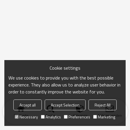
Cookie settings
We use cookies to provide you with the best possible
experience. They also allow us to analyze user behavior in
order to constantly improve the website for you.
Accept all
Accept Selection
Reject All
Startseite
Suche
Kategorie
Anfrage senden
Necessary
Analytics
Preferences
Marketing