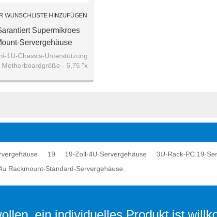
R WUNSCHLISTE HINZUFÜGEN
Garantiert Supermikroes
ount-Servergehäuse
ini-1U-Chassis-Unterstützung
 Motherboardgröße - 6,75 "x
6,75" Mini-ITX
lprozessorunterstützung
rvergehäuse
19
19-Zoll-4U-Servergehäuse
3U-Rack-PC 19-Serve
4u Rackmount-Standard-Servergehäuse.
llen, ein individuelles Produkt ist wil