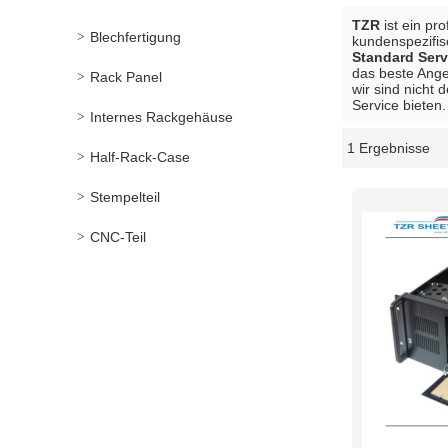
TZR
ist ein pr
Blechfertigung
kundenspezifi
Standard Ser
das beste Ange
Rack Panel
wir sind nicht 
Service bieten.
Internes Rackgehäuse
1 Ergebnisse
Schaukasten
Half-Rack-Case
Stempelteil
CNC-Teil