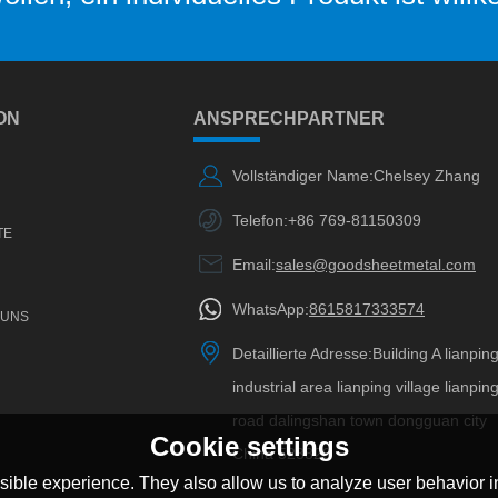
ON
ANSPRECHPARTNER
Vollständiger Name:
Chelsey Zhang
Telefon:
+86 769-81150309
TE
Email:
sales@goodsheetmetal.com
WhatsApp:
8615817333574
 UNS
Detaillierte Adresse:
Building A lianpin
industrial area lianping village lianpin
road dalingshan town dongguan city
Cookie settings
China 523820
ible experience. They also allow us to analyze user behavior in