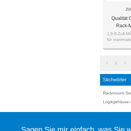
ZU
Qualität 
Rack-M
1,9,8-Zoll-M
für maximale
2.Einze
1
Stichwörter
Rackmount-Se
Logikgehäuse 
Sagen Sie mir einfach, was Sie wo