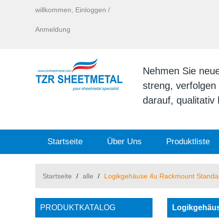
willkommen,
Einloggen
/
Anmeldung
Nehmen Sie neue I
streng, verfolge
darauf, qualitati
Startseite
Über Uns
Produktliste
Startseite
/
alle
/
Logikgehäuse 4u Rackmount Standa
PRODUKTKATALOG
Logikgehäus