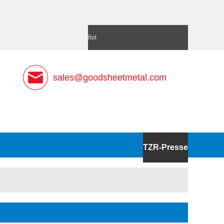
語
Deutsch
Español
sales@goodsheetmetal.com
TZR-Presse