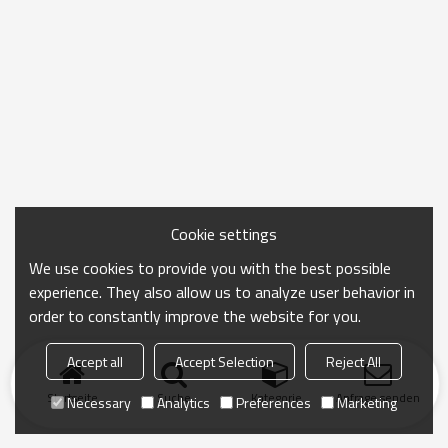
Cookie settings
We use cookies to provide you with the best possible
experience. They also allow us to analyze user behavior in
order to constantly improve the website for you.
Accept all
Accept Selection
Reject All
Startseite
Suche
Kategorie
Anfrage senden
Necessary
Analytics
Preferences
Marketing