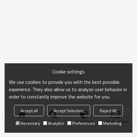
Cookie settings
We use cookies to provide you with the best possible
experience. They also allow us to analyze user behavior in
order to constantly improve the website for you.
Accept all
Accept Selection
Reject All
Startseite
Suche
Kategorie
Anfrage senden
Necessary
Analytics
Preferences
Marketing