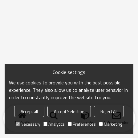
Cookie settings
We use cookies to provide you with the best possible
experience. They also allow us to analyze user behavior in
order to constantly improve the website for you.
Accept all
Accept Selection
Reject All
Startseite
Suche
Kategorie
Anfrage senden
Necessary
Analytics
Preferences
Marketing