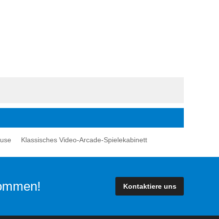
äuse
Klassisches Video-Arcade-Spielekabinett
lkommen!
Kontaktiere uns