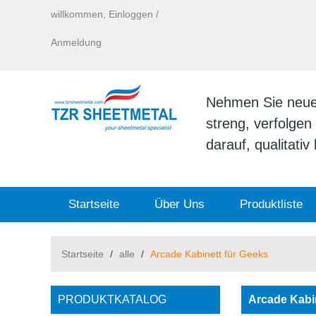
willkommen,
Einloggen
/
Anmeldung
Nehmen Sie neue I
streng, verfolge
darauf, qualitati
Startseite
Über Uns
Produktliste
Startseite
/
alle
/
Arcade Kabinett für Geeks
PRODUKTKATALOG
Arcade Kabi