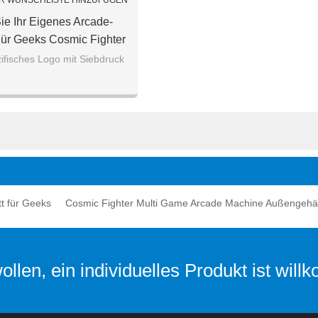
R WUNSCHLISTE HINZUFÜGEN
e Ihr Eigenes Arcade-
ür Geeks Cosmic Fighter
Game Arcade Machine-
fisches Logo mit Siebdruck
Außengehäuse
t für Geeks
Cosmic Fighter Multi Game Arcade Machine Außengeh
llen, ein individuelles Produkt ist wil