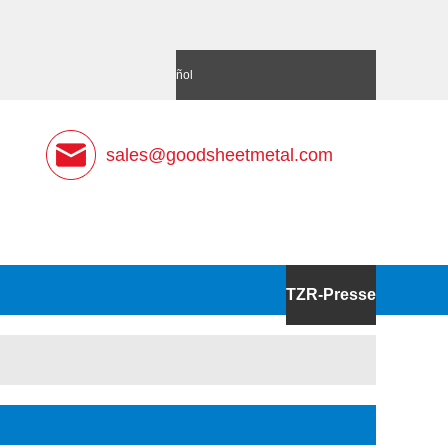
語
Deutsch
Español
sales@goodsheetmetal.com
TZR-Presse