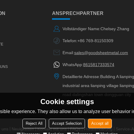
ON
ANSPRECHPARTNER
Vollständiger Name:
Chelsey Zhang
Telefon:
+86 769-81150309
TE
Email:
sales@goodsheetmetal.com
WhatsApp:
8615817333574
 UNS
Detaillierte Adresse:
Building A lianpin
industrial area lianping village lianpin
road dalingshan town dongguan city
Cookie settings
China 523820
ible experience. They also allow us to analyze user behavior in
Reject All
Accept Selection
Accept all
 uns
Neuigkeiten
Kontakt mit uns
FAQs
Privaterklärung
Service-Ar