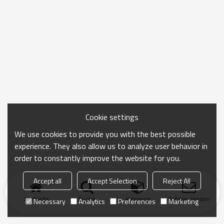
Cookie settings
We use cookies to provide you with the best possible
experience. They also allow us to analyze user behavior in
order to constantly improve the website for you.
Accept all
Accept Selection
Reject All
Startseite
Suche
Kategorie
Anfrage senden
Necessary
Analytics
Preferences
Marketing