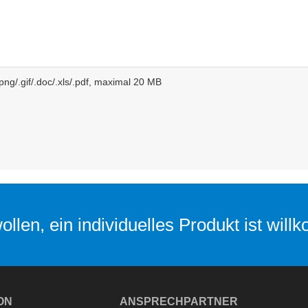
/.png/.gif/.doc/.xls/.pdf, maximal 20 MB
llen, ein individuelles Produkt ist wil
ON
ANSPRECHPARTNER