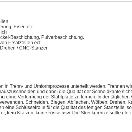
ilen
erung, Eisen etc
lich
ickel-Beschichtung, Pulverbeschichtung.
von Ersatzteilen ect
-Drehen / CNC-Stanzen
en in Trenn- und Umformprozesse unterteilt werden. Trennen w
erauszuschneiden und dabei die Qualität der Schneidkante sic
g ohne Verformung der Stahlplatte zu formen. In der täglichen
u verwenden. Schneiden, Biegen, Abflachen, Wölben, Drehen, Ka
n eine Schlüsselrolle für die Qualität des fertigen Stanzteils,
ei, kein Kratzen, keine Risse usw. Die Streckgrenze sollte glei
.