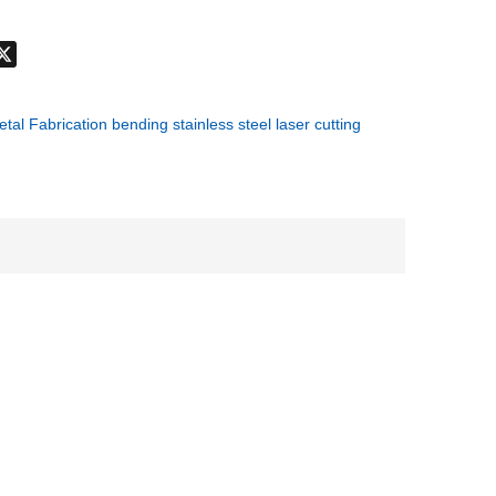
don
hatsApp
X
al Fabrication bending stainless steel laser cutting