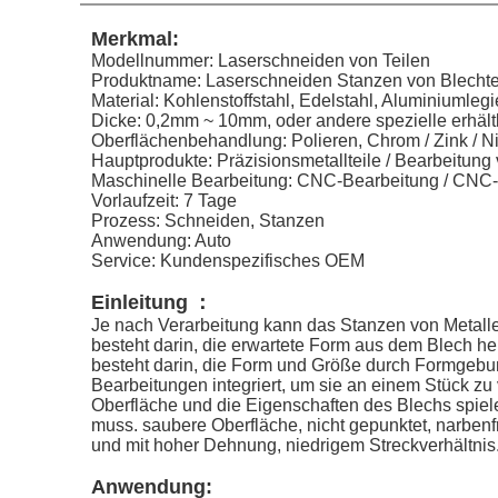
Merkmal:
Modellnummer: Laserschneiden von Teilen
Produktname: Laserschneiden Stanzen von Blechte
Material: Kohlenstoffstahl, Edelstahl, Aluminiumlegi
Dicke: 0,2mm ~ 10mm, oder andere spezielle erhält
Oberflächenbehandlung: Polieren, Chrom / Zink / N
Hauptprodukte: Präzisionsmetallteile / Bearbeitung 
Maschinelle Bearbeitung: CNC-Bearbeitung / CNC
Vorlaufzeit: 7 Tage
Prozess: Schneiden, Stanzen
Anwendung: Auto
Service: Kundenspezifisches OEM
Einleitung
：
Je nach Verarbeitung kann das Stanzen von Metall
besteht darin, die erwartete Form aus dem Blech h
besteht darin, die Form und Größe durch Formgebun
Bearbeitungen integriert, um sie an einem Stück z
Oberfläche und die Eigenschaften des Blechs spiele
muss. saubere Oberfläche, nicht gepunktet, narbenfr
und mit hoher Dehnung, niedrigem Streckverhältnis
Anwendung: