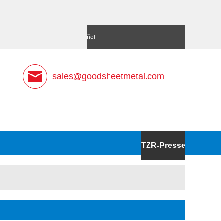
語
Deutsch
Español
sales@goodsheetmetal.com
TZR-Presse