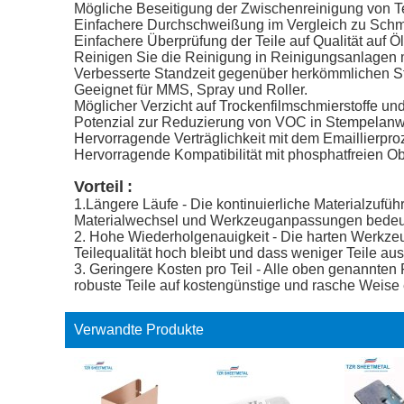
Mögliche Beseitigung der Zwischenreinigung von T
Einfachere Durchschweißung im Vergleich zu Schmie
Einfachere Überprüfung der Teile auf Qualität auf Öl
Reinigen Sie die Reinigung in Reinigungsanlagen m
Verbesserte Standzeit gegenüber herkömmlichen S
Geeignet für MMS, Spray und Roller.
Möglicher Verzicht auf Trockenfilmschmierstoffe und
Potenzial zur Reduzierung von VOC in Stempelan
Hervorragende Verträglichkeit mit dem Emaillierpro
Hervorragende Kompatibilität mit phosphatfreien
Vorteil
:
1.Längere Läufe - Die kontinuierliche Materialzufü
Materialwechsel und Werkzeuganpassungen bedeuten,
2. Hohe Wiederholgenauigkeit - Die harten Werkze
Teilequalität hoch bleibt und dass weniger Teile aus
3. Geringere Kosten pro Teil - Alle oben genannten
robuste Teile auf kostengünstige und rasche Weise e
Verwandte Produkte