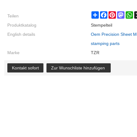
Teilen
Share
Facebook
Pinterest
Masto
W
Produktkatalog
Stempelteil
English details
Oem Precision Sheet Met
stamping parts
Marke
TZR
Kontakt sofort
Zur Wunschliste hinzufügen