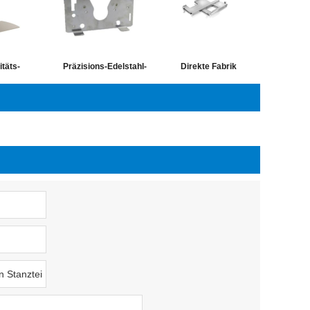
itäts-
Präzisions-Edelstahl-
Direkte Fabrik
ezifisches
Biegung Stanzteil
Hardware Metall
s Teile mit
Blechherstellung
Stanzen Teil Metall
iedenen
Aluminiumteile
Stanzmaschine Teile
enbehandlung
Metallbiegemaschinen
igem Preis
ergestellt in
ina