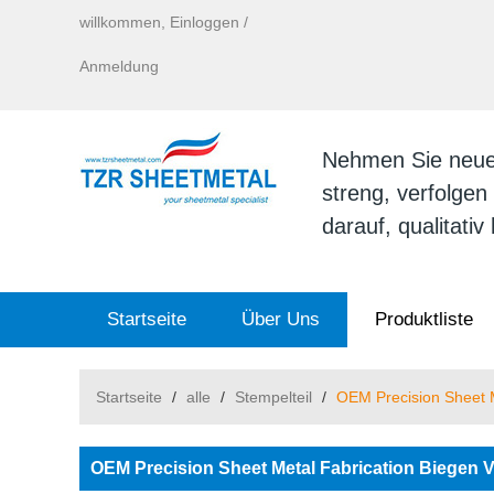
willkommen,
Einloggen
/
Anmeldung
Nehmen Sie neue I
streng, verfolge
darauf, qualitati
Startseite
Über Uns
Produktliste
Startseite
/
alle
/
Stempelteil
/
OEM Precision Sheet M
OEM Precision Sheet Metal Fabrication Biegen V