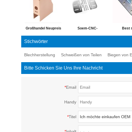
Großhandel Neupreis
Soem-CNC-
Best s
kleine
Maschinerie-
maßgesch
Stichwörter
benutzerdefinierte
kundenspezifisches
erwei
Blechherstellung
Schweißen von Teilen
Biegen von E
Blech OEM Metall
Metallherstellungs-
galvanisi
Elektronikgehäuse
Blechgehäuse und -
Drehma
Bitte Schicken Sie Uns Ihre Nachricht
Box
teile
Blechver
Produkt B
*
Email
Handy
*
Titel
*
Inhalt