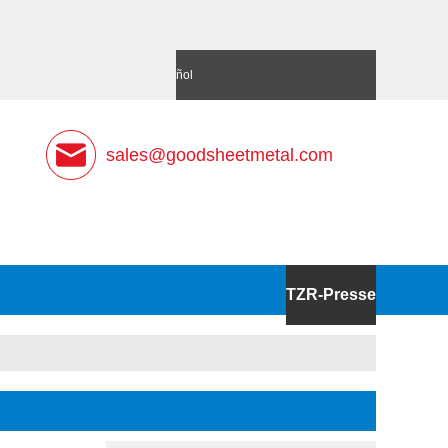
語
Deutsch
Español
sales@goodsheetmetal.com
TZR-Presse