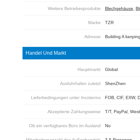
Weitere Betriebesprodukte
Blechgehäuse
,
Bl
Marke
TZR
Adresse
Building A lianpi
Handel Und Markt
Hauptmarkt
Global
Ausfuhrhafen zuletzt
ShenZhen
Lieferbedingungen unter Incoterms
FOB, CIF, EXW, D
Akzeptierte Zahlungsweise
T/T, PayPal, Wes
Ob ein verfügbares Büro im Ausland
No
Mitarbeitersanzahl des Außenhandels
3-5 Personen