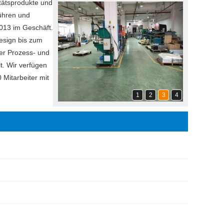
itätsprodukte und
führen und
2013 im Geschäft.
Design bis zum
der Prozess- und
t. Wir verfügen
 Mitarbeiter mit
1
2
3
4