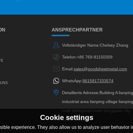
ON
ANSPRECHPARTNER
Vollständiger Name:
Chelsey Zhang
Telefon:
+86 769-81150309
TE
Email:
sales@goodsheetmetal.com
WhatsApp:
8615817333574
 UNS
Detaillierte Adresse:
Building A lianpin
industrial area lianping village lianpin
road dalingshan town dongguan city
Cookie settings
China 523820
ible experience. They also allow us to analyze user behavior in