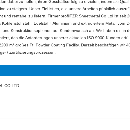
n dabei zu helfen, ihren Geschäftserfolg zu erzielen, indem sie Qual
inn zu steigern. Unser Ziel ist es, alle unsere Arbeiten pünktlich auszu
nt und rentabel zu liefern. FirmenprofilTZR Sheetmetal Co Ltd ist seit 
s Kohlenstoffstahl, Edelstahl, Aluminium und extrudiertem Metall vom 
ons- und Konstruktionsoptionen auf Kundenwunsch an. Wir haben ein in 
ntiert, das die Anforderungen unserer aktuellen ISO 9000-Kunden erfüll
200 m² großes Ft. Powder Coating Facility. Derzeit beschäftigen wir 40
s- / Zertifizierungsprozessen.
L CO LTD