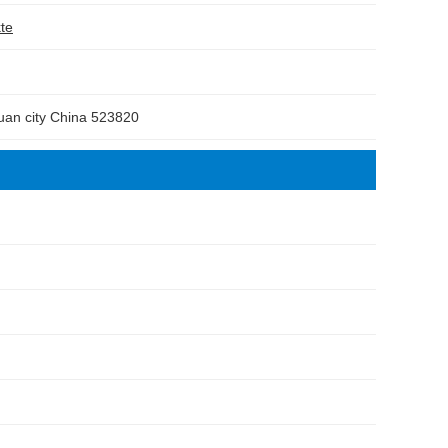
te
gguan city China 523820