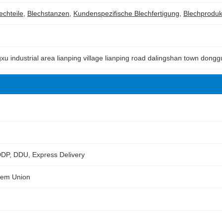
echteile
,
Blechstanzen
,
Kundenspezifische Blechfertigung
,
Blechproduk
ngxu industrial area lianping village lianping road dalingshan town don
DP, DDU, Express Delivery
tem Union