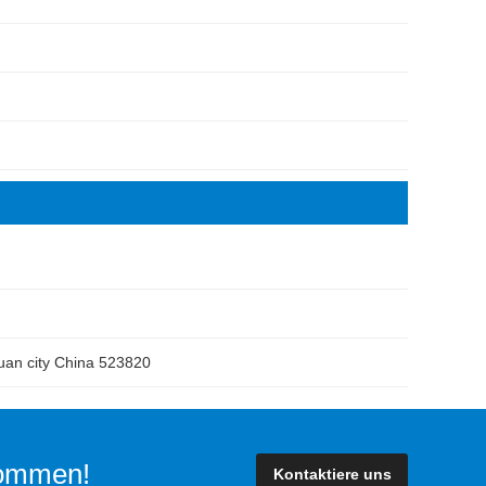
gguan city China 523820
lkommen!
Kontaktiere uns