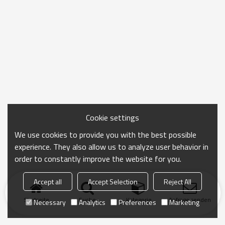
Cookie settings
We use cookies to provide you with the best possible
experience. They also allow us to analyze user behavior in
order to constantly improve the website for you.
Accept all
Accept Selection
Reject All
Startseite
Suche
Kategorie
Anfrage senden
Necessary
Analytics
Preferences
Marketing